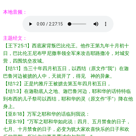
本地音频：
主题经文：
【王下25:1】西底家背叛巴比伦王。他作王第九年十月初十
日，巴比伦王尼布甲尼撒率领全军来攻击耶路撒冷，对城安
营，四围筑垒攻城。
【结1:1】当三十年四月初五日，以西结（原文作“我”）在迦
巴鲁河边被掳的人中，天就开了，得见 神的异象。
【结1:2】正是约雅斤王被掳去第五年四月初五日，
【结1:3】在迦勒底人之地、迦巴鲁河边，耶和华的话特特临
到布西的儿子祭司以西结，耶和华的灵（原文作“手”）降在他
身上。
【亚8:18】万军之耶和华的话临到我说：
【亚8:19】“万军之耶和华如此说：四月、五月禁食的日子，
七月、十月禁食的日子，必变为犹大家欢喜快乐的日子和欢