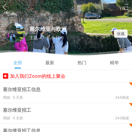
塞尔维亚与欧洲
收藏
主题
47
今日
0
|
全部
最新
热门
精华
加入我们Zoom的线上聚会
塞尔维亚招工信息
周娟
5 天前
244阅读
塞尔维亚招工
周娟
5 天前
243阅读
塞尔维亚招工信息