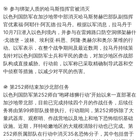
🎯 参与绑架人质的哈马斯指挥官被消灭
以色列国防军在加沙地带中部消灭哈马斯努赫巴部队副指挥
官优素福·阿耶什·阿瓦德·拉马丹。根据以军消息，拉马丹于
10月7日潜入以色列境内，并参与在雷姆路口防空洞绑架赫什
·戈德堡－波林、埃利亚·科恩、阿隆·奥赫尔和奥尔·莱维的行
动。以军表示，在整个战争期间及最近数周，拉马丹持续策
划针对以色列国防军士兵和平民的袭击，对加沙地区作战部
队构成直接威胁。行动前，以军称已采取精确制导武器和空
中侦察等措施，以减少对平民的伤害。
🪖 第252师结束加沙北部任务
以色列国防军第252师自“咆哮雄狮行动”开始以来一直部署在
加沙地带北部，目前已完成持续四个月的作战任务，后续任
务将由第99师部队接替执行。行动期间，第252师拆除了大
量武器库、观察哨、作战营地以及地上和地下恐怖组织基础
设施。近期，拜特哈嫩地区的大规模清除行动也已完成。第
252师所属部队在行动中消灭35名恐怖分子，其中包括曾于