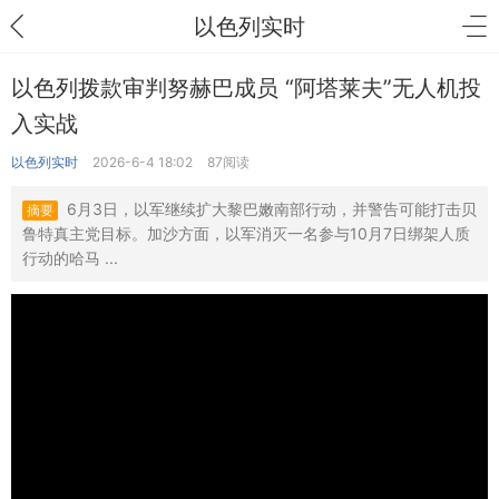
以色列实时
以色列拨款审判努赫巴成员 “阿塔莱夫”无人机投
入实战
以色列实时
2026-6-4 18:02
87阅读
6月3日，以军继续扩大黎巴嫩南部行动，并警告可能打击贝
摘要
鲁特真主党目标。加沙方面，以军消灭一名参与10月7日绑架人质
行动的哈马 ...