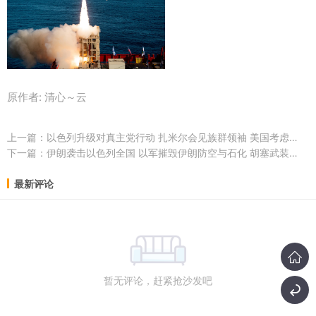
原作者: 清心～云
上一篇：
以色列升级对真主党行动 扎米尔会见族群领袖 美国考虑欧洲撤军 ...
下一篇：
伊朗袭击以色列全国 以军摧毁伊朗防空与石化 胡塞武装承认参与袭击 ...
最新评论
暂无评论，赶紧抢沙发吧