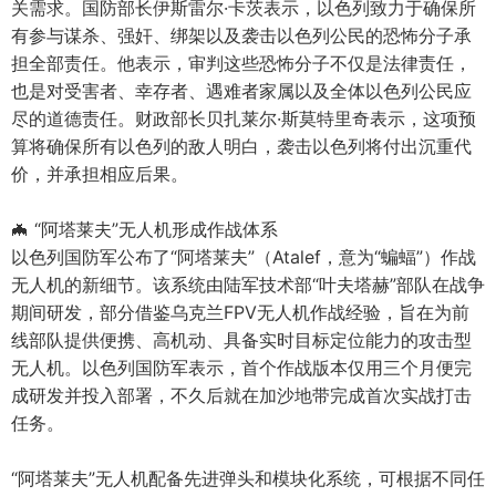
关需求。国防部长伊斯雷尔·卡茨表示，以色列致力于确保所
有参与谋杀、强奸、绑架以及袭击以色列公民的恐怖分子承
担全部责任。他表示，审判这些恐怖分子不仅是法律责任，
也是对受害者、幸存者、遇难者家属以及全体以色列公民应
尽的道德责任。财政部长贝扎莱尔·斯莫特里奇表示，这项预
算将确保所有以色列的敌人明白，袭击以色列将付出沉重代
价，并承担相应后果。
🦇 “阿塔莱夫”无人机形成作战体系
以色列国防军公布了“阿塔莱夫”（Atalef，意为“蝙蝠”）作战
无人机的新细节。该系统由陆军技术部“叶夫塔赫”部队在战争
期间研发，部分借鉴乌克兰FPV无人机作战经验，旨在为前
线部队提供便携、高机动、具备实时目标定位能力的攻击型
无人机。以色列国防军表示，首个作战版本仅用三个月便完
成研发并投入部署，不久后就在加沙地带完成首次实战打击
任务。
“阿塔莱夫”无人机配备先进弹头和模块化系统，可根据不同任