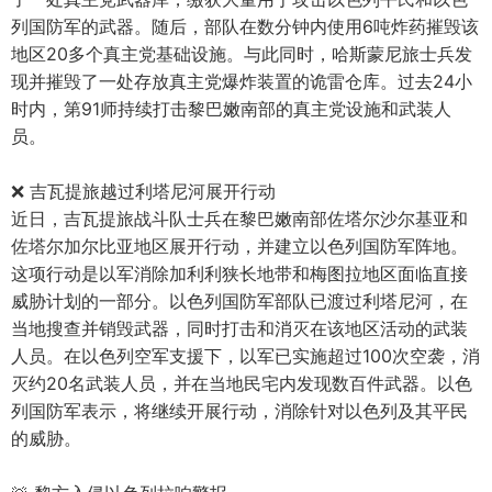
列国防军的武器。随后，部队在数分钟内使用6吨炸药摧毁该
地区20多个真主党基础设施。与此同时，哈斯蒙尼旅士兵发
现并摧毁了一处存放真主党爆炸装置的诡雷仓库。过去24小
时内，第91师持续打击黎巴嫩南部的真主党设施和武装人
员。
❌ 吉瓦提旅越过利塔尼河展开行动
近日，吉瓦提旅战斗队士兵在黎巴嫩南部佐塔尔沙尔基亚和
佐塔尔加尔比亚地区展开行动，并建立以色列国防军阵地。
这项行动是以军消除加利利狭长地带和梅图拉地区面临直接
威胁计划的一部分。以色列国防军部队已渡过利塔尼河，在
当地搜查并销毁武器，同时打击和消灭在该地区活动的武装
人员。在以色列空军支援下，以军已实施超过100次空袭，消
灭约20名武装人员，并在当地民宅内发现数百件武器。以色
列国防军表示，将继续开展行动，消除针对以色列及其平民
的威胁。