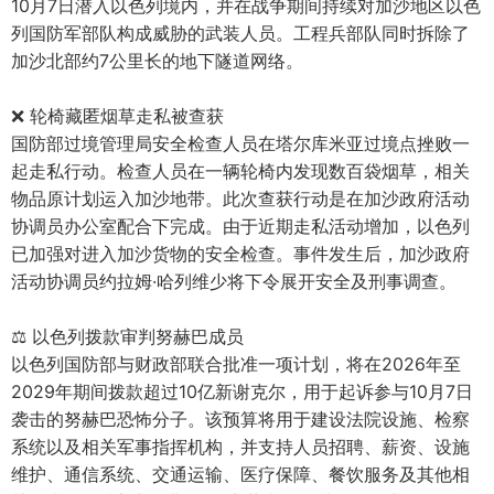
10月7日潜入以色列境内，并在战争期间持续对加沙地区以色
列国防军部队构成威胁的武装人员。工程兵部队同时拆除了
加沙北部约7公里长的地下隧道网络。
❌ 轮椅藏匿烟草走私被查获
国防部过境管理局安全检查人员在塔尔库米亚过境点挫败一
起走私行动。检查人员在一辆轮椅内发现数百袋烟草，相关
物品原计划运入加沙地带。此次查获行动是在加沙政府活动
协调员办公室配合下完成。由于近期走私活动增加，以色列
已加强对进入加沙货物的安全检查。事件发生后，加沙政府
活动协调员约拉姆·哈列维少将下令展开安全及刑事调查。
⚖️ 以色列拨款审判努赫巴成员
以色列国防部与财政部联合批准一项计划，将在2026年至
2029年期间拨款超过10亿新谢克尔，用于起诉参与10月7日
袭击的努赫巴恐怖分子。该预算将用于建设法院设施、检察
系统以及相关军事指挥机构，并支持人员招聘、薪资、设施
维护、通信系统、交通运输、医疗保障、餐饮服务及其他相