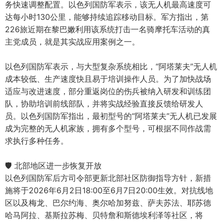
务快速调整配置。以色列国防军表示，该无人机最高速度可
达每小时130公里，能够持续追踪移动目标。军方指出，第
226旅近期在黎巴嫩利用该系统打击一名骑摩托车活动的真
主党成员，就是其实战应用案例之一。
以色列国防军表示，与大型复杂系统相比，“阿塔莱夫”无人机
成本较低、生产速度快且易于培训操作人员。为了加快战场
适应与改进速度，部分重返岗位的伤兵被纳入研发和训练团
队，协助培训前线部队，并将实战经验直接反馈给研发人
员。以色列国防军指出，最初型号的“阿塔莱夫”无人机已发展
成为完整的无人机家族，拥有多个型号，可根据不同作战需
求执行多种任务。
🛡️ 北部地区进一步恢复开放
以色列国防军后方司令部更新北部社区防御指导方针，新措
施将于2026年6月2日18:00至6月7日20:00生效。对抗线地
区以及梅龙、巴尔约海、奥尔哈加努兹、萨夫苏法、耶苏德
哈马阿拉、基斯拉苏梅、贝特詹和斯德埃利泽等社区，将