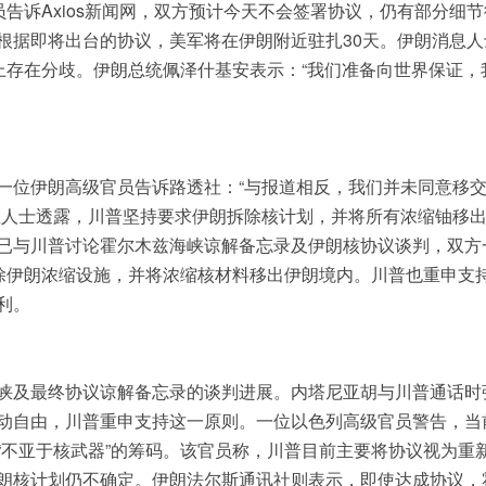
员告诉Axios新闻网，双方预计今天不会签署协议，仍有部分细节
根据即将出台的协议，美军将在伊朗附近驻扎30天。伊朗消息人
上存在分歧。伊朗总统佩泽什基安表示：“我们准备向世界保证，
一位伊朗高级官员告诉路透社：“与报道相反，我们并未同意移
息人士透露，川普坚持要求伊朗拆除核计划，并将所有浓缩铀移
已与川普讨论霍尔木兹海峡谅解备忘录及伊朗核协议谈判，双方
拆除伊朗浓缩设施，并将浓缩核材料移出伊朗境内。川普也重申支
利。
峡及最终协议谅解备忘录的谈判进展。内塔尼亚胡与川普通话时
动自由，川普重申支持这一原则。一位以色列高级官员警告，当
“不亚于核武器”的筹码。该官员称，川普目前主要将协议视为重
朗核计划仍不确定。伊朗法尔斯通讯社则表示，即使达成协议，