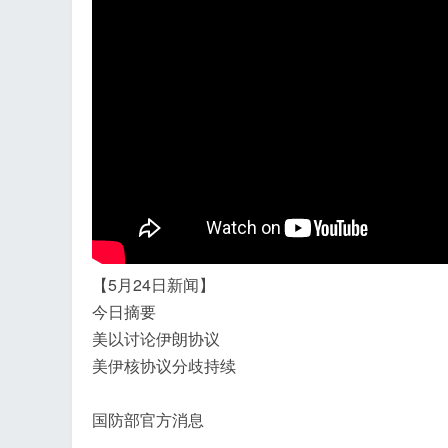
飞
【5月24日新闻】
今日摘要
事
美以讨论伊朗协议
美伊核协议分歧持续
国防部官方消息