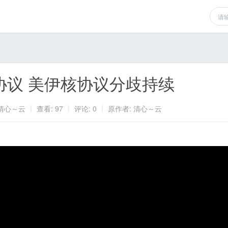
协议 美伊核协议分歧持续
|
|
|
清心～云
查看:
97
评论: 0
原作者: 清心～云