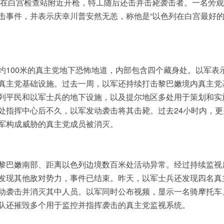
疑人在白宫检查站附近开枪，特工随后还击并击毙袭击者。一名旁
击事件，并表示庆幸川普安然无恙，称他是“以色列在白宫最好
约100米的真主党地下恐怖地道，内部包含四个藏身处。以军表
真主党基础设施。过去一周，以军还持续打击黎巴嫩境内真主党
列平民和以军士兵的地下设施，以及提尔地区多处用于策划和实
处指挥中心后不久，以军发动袭击将其击毙。过去24小时内，更
军构成威胁的真主党成员被消灭。
黎巴嫩南部、距离以色列边境数百米处活动异常。经过持续监视
发现其他敌对势力，事件已结束。昨天，以军士兵还发现四名真
动袭击并消灭其中人员。以军同时公布视频，显示一名骑摩托车
队还摧毁多个用于监控并指挥袭击的真主党监视系统。