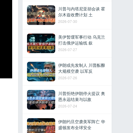
川普与内塔尼亚胡会谈 霍
尔木兹收费计划 土
2026-07-30
美伊暂缓军事行动 乌克兰
打击俄伊运输线 叙
2026-07-27
伊朗或先发制人 川普酝酿
大规模空袭 以军反
2026-07-26
川普拒绝伊朗停火提议 奥
恩永远结束与以敌
2026-07-24
伊朗约旦空袭美军阵亡 华
盛顿发布全球安全