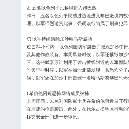
⚠️ 五名以色列平民越境进入黎巴嫩
昨日，五名以色列平民越过边境进入黎巴嫩境内数
理。以军强烈谴责此事，强调该行为属于刑事犯罪
💥 以军持续清除加沙哈马斯威胁
过去24小时内，以色列国防军袭击并摧毁加沙中
及其他作战装备。本周早些时候，以军还摧毁加沙
匣。这些武器原计划用于袭击黄线附近的以军部队
昨天早些时候，以军在加沙北部发现一名恐怖分子
候，以军还在加沙中部击毙一名哈马斯努赫巴恐怖
❗️ 希伯伦附近恐怖网络成员被捕
上周夜间，以色列国防军士兵在希伯伦附近展开行
在眉睫的枪击袭击。此外，在代尔古松地区行动的
移交安全部门进一步审讯。