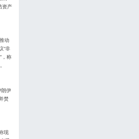
结资产
推动
议“非
”，称
施。
伊朗伊
并焚
称现