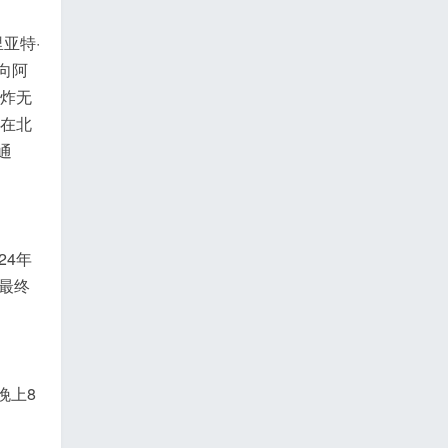
亚特·
向阿
爆炸无
士在北
通
24年
最终
晚上8