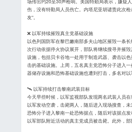
场传出约20至30声枪响。美国特勤局表示，嫌
伤，没有特勤局人员伤亡。内塔尼亚胡谴责此次枪
友”。
❌ 以军持续摧毁真主党基础设施
以色列国防军在黎巴嫩南部多夫山地区摧毁一条长
次行动依据停火协议展开，部队将继续搜寻并摧毁
设施，包括贝卡谷地一处用于制造武器、袭击以色
击的基础设施。上周，五名真主党恐怖分子进入一
器储存设施和恐怖基础设施也遭到打击，多名对以
🛰️ 以军持续打击黎南武装目标
今天早些时候，以军监视部队发现两名武装人员在
以军发动空袭，击毙两人，随后进入现场搜查，未
恐怖分子进入黎南一处恐怖据点，随后对该据点发
以军部队附近活动的真主党成员被击毙。此外，部