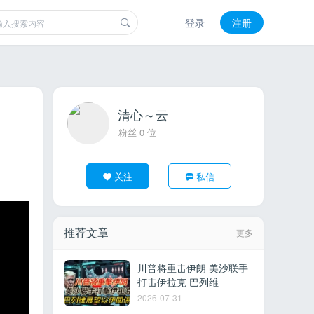
登录
注册
清心～云
粉丝 0 位
关注
私信
推荐文章
更多
川普将重击伊朗 美沙联手
打击伊拉克 巴列维
2026-07-31