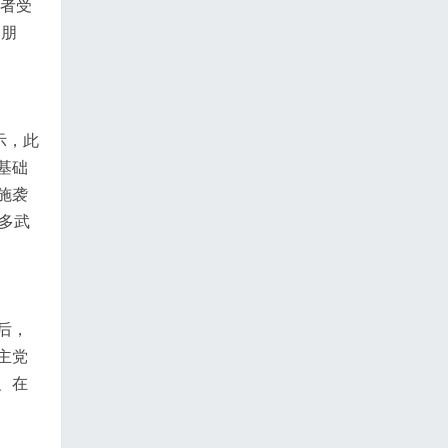
观者受
的朋
示，此
基础
施袭
多武
后，
主党
、在