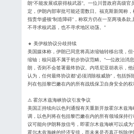
朗“不能发展或获得核武器”。一位川普政府高级官
定，伊朗内部审批可能还需数日。福克斯新闻称，
指责华盛顿“制造障碍”，称双方仍在一至两项条款
不寻求核武器，也不寻求地区动荡。”
🔸 美伊核协议分歧持续
美国媒体称，伊朗已同意将高浓缩铀转移出境，但
缩铀；核问题不属于初步协议范畴。”一位政治消
朗，否则不会签署最终协议。内塔尼亚胡表示，他
认为，任何最终协议都“必须消除核威胁”，包括
列在包括黎巴嫩在内的所有战线保卫自身安全的权
⚠️ 霍尔木兹海峡协议引发争议
美国正持续向以色列通报有关重新开放霍尔木兹海
调，以色列将在包括黎巴嫩在内的所有领域保持行
议可能向伊朗释放信号，即霍尔木兹海峡可以成为
霍尔木兹海峡的经济安排，而未来是否真正拆除伊