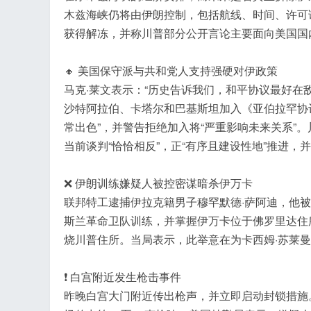
木兹海峡仍将由伊朗控制，包括航线、时间、许可
获得解冻，并称川普部分公开言论主要面向美国国
🔸 美国保守派与共和党人支持强硬对伊政策
马克·莱文表示：“历史告诉我们，和平协议最好在
沙特阿拉伯、卡塔尔和巴基斯坦加入《亚伯拉罕协
常出色”，并警告拒绝加入将“严重影响未来关系”
当前谈判“恰恰相反”，正“有序且建设性地”推进
❌ 伊朗训练嫌疑人被控密谋暗杀伊万卡
联邦特工逮捕伊拉克籍男子穆罕默德·萨阿迪，他
斯兰革命卫队训练，并掌握伊万卡位于佛罗里达住
烧川普住所。当局表示，此举意在为卡西姆·苏莱
❗️ 白宫附近发生枪击事件
昨晚白宫大门附近传出枪声，并立即启动封锁措施