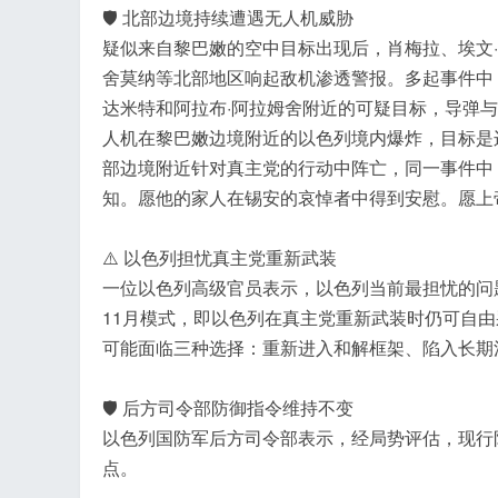
🛡️ 北部边境持续遭遇无人机威胁
疑似来自黎巴嫩的空中目标出现后，肖梅拉、埃文·
舍莫纳等北部地区响起敌机渗透警报。多起事件中
达米特和阿拉布·阿拉姆舍附近的可疑目标，导弹
人机在黎巴嫩边境附近的以色列境内爆炸，目标是
部边境附近针对真主党的行动中阵亡，同一事件中
知。愿他的家人在锡安的哀悼者中得到安慰。愿上
⚠️ 以色列担忧真主党重新武装
一位以色列高级官员表示，以色列当前最担忧的问
11月模式，即以色列在真主党重新武装时仍可自
可能面临三种选择：重新进入和解框架、陷入长期
🛡️ 后方司令部防御指令维持不变
以色列国防军后方司令部表示，经局势评估，现行防
点。