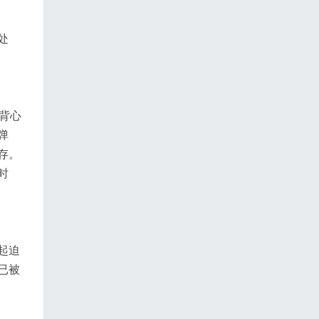
处
背心
弹
存。
时
起迫
已被