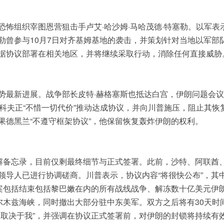
怖组织宰图恩营狙击手卢艾·哈沙姆·马哈茂德·特塞勒。以军表
勒曾参与10月7日对齐基姆基地的袭击，并策划针对当地以军部
据协议部署在相关地区，并将继续采取行动，消除任何直接威胁
势最新进展。战争部长皮特·赫格塞斯也抵达白宫，伊朗问题会
科夫正“不惜一切代价”推动达成协议，并向川普施压，阻止其恢
果德黑兰“不遵守框架协议”，他保留恢复轰炸伊朗的权利。
谅解备忘录，目前仅剩最终细节与正式签署。此前，沙特、阿联酋
领导人已进行协调磋商。川普表示，协议内容“将很快公布”，其
草案包括结束包括黎巴嫩在内的所有战线战争、解冻数十亿美元伊
尔木兹海峡，同时撤出大部分驻中东美军。双方之后将有30天时
全取决于我”，并强调在协议正式签署前，对伊朗的封锁将持续有