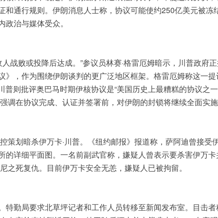
证和通行规则。伊朗消息人士称，协议可能使约250亿美元被冻
内政治与媒体受众。
敌人战败或投降后达成。”参议员林赛·格雷厄姆暗示，川普政府正
议》，作为围绕伊朗谈判的更广泛地区框架。格雷厄姆称这一提
。川普则批评奥巴马时期伊核协议是“美国历史上最糟糕的协议之一
，并强调在协议完成、认证并签署前，对伊朗的封锁将继续全面实
被控策划暗杀伊万卡·川普。《纽约邮报》报道称，萨阿迪曾接受
所的详细平面图。一名前副武官称，嫌疑人曾表示要杀害伊万卡
曼尼之死复仇。目前伊万卡安全无恙，嫌疑人已被拘留。
。特勤局要求北草坪记者和工作人员转移至新闻发布室。目击者