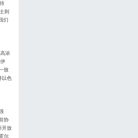
待
士则
我们
交高浓
出伊
一致
持以色
强
前协
新开放
霍尔