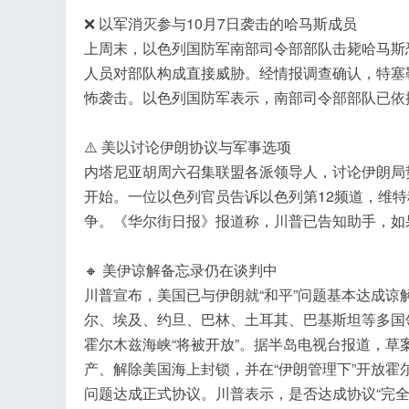
❌ 以军消灭参与10月7日袭击的哈马斯成员
上周末，以色列国防军南部司令部部队击毙哈马斯恐
人员对部队构成直接威胁。经情报调查确认，特塞
工
怖袭击。以色列国防军表示，南部司令部部队已依
⚠️ 美以讨论伊朗协议与军事选项
内塔尼亚胡周六召集联盟各派领导人，讨论伊朗局
开始。一位以色列官员告诉以色列第12频道，维特
争。《华尔街日报》报道称，川普已告知助手，如
🔸 美伊谅解备忘录仍在谈判中
川普宣布，美国已与伊朗就“和平”问题基本达成
尔、埃及、约旦、巴林、土耳其、巴基斯坦等多国
霍尔木兹海峡“将被开放”。据半岛电视台报道，
产、解除美国海上封锁，并在“伊朗管理下”开放霍
问题达成正式协议。川普表示，是否达成协议“完