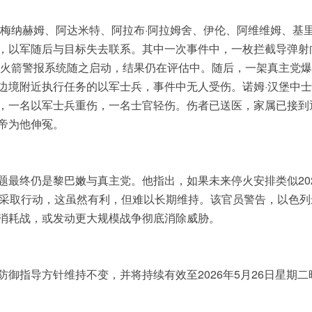
梅纳赫姆、阿达米特、阿拉布·阿拉姆舍、伊伦、阿维维姆、基里
，以军随后与目标失去联系。其中一次事件中，一枚拦截导弹射
与火箭警报系统随之启动，结果仍在评估中。随后，一架真主党
边境附近执行任务的以军士兵，事件中无人受伤。诺姆·汉堡中
，一名以军士兵重伤，一名士官轻伤。伤者已送医，家属已接到
帝为他伸冤。
题最终仍是黎巴嫩与真主党。他指出，如果未来停火安排类似20
由采取行动，这虽然有利，但难以长期维持。该官员警告，以色列
消耗战，或发动更大规模战争彻底消除威胁。
御指导方针维持不变，并将持续有效至2026年5月26日星期二