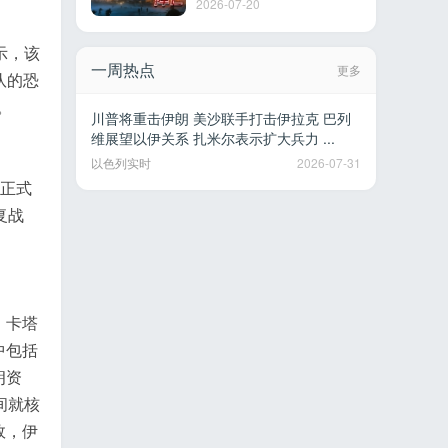
2026-07-20
示，该
一周热点
更多
队的恐
。
川普将重击伊朗 美沙联手打击伊拉克 巴列
维展望以伊关系 扎米尔表示扩大兵力 ...
以色列实时
2026-07-31
议正式
复战
、卡塔
中包括
朗资
间就核
效，伊