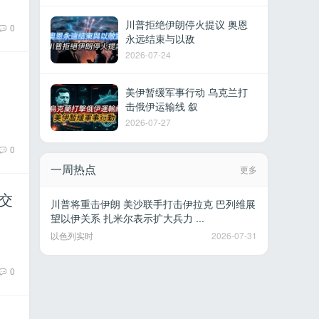
川普拒绝伊朗停火提议 奥恩
0
永远结束与以敌
2026-07-24
美伊暂缓军事行动 乌克兰打
击俄伊运输线 叙
2026-07-27
0
一周热点
更多
交
川普将重击伊朗 美沙联手打击伊拉克 巴列维展
望以伊关系 扎米尔表示扩大兵力 ...
以色列实时
2026-07-31
0