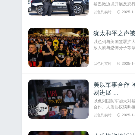
黎巴嫩边境开展反恐行
续发酵，国际刑事法院检
以色列实时
2025-1-
犹太和平之声被
飞
以色列与美国签署扩大
放人质与恐怖分子等
署。耶路撒冷轻轨试运行
以色列实时
2025-1-
美以军事合作 
易进展 ...
以色列国防军加大对
事
合作。人质协议谈判
议。胡塞武装导弹袭击被
以色列实时
2025-1-