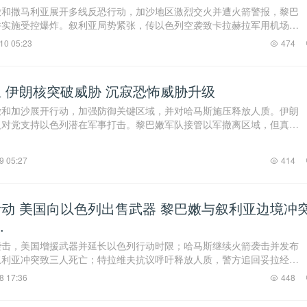
嫩和撒马利亚展开多线反恐行动，加沙地区激烈交火并遭火箭警报，黎巴
并实施受控爆炸。叙利亚局势紧张，传以色列空袭致卡拉赫拉军用机场爆
进行空袭，胡塞 ...
10 05:23
474
 伊朗核突破威胁 沉寂恐怖威胁升级
嫩和加沙展开行动，加强防御关键区域，并对哈马斯施压释放人质。伊朗
反对党支持以色列潜在军事打击。黎巴嫩军队接管以军撤离区域，但真主
国防部签署协议 ...
9 05:27
414
动 美国向以色列出售武器 黎巴嫩与叙利亚边境冲
.
袭击，美国增援武器并延长以色列行动时限；哈马斯继续火箭袭击并发布
叙利亚冲突致三人死亡；特拉维夫抗议呼吁释放人质，警方追回妥拉经
关闭。 ...
8 17:36
448