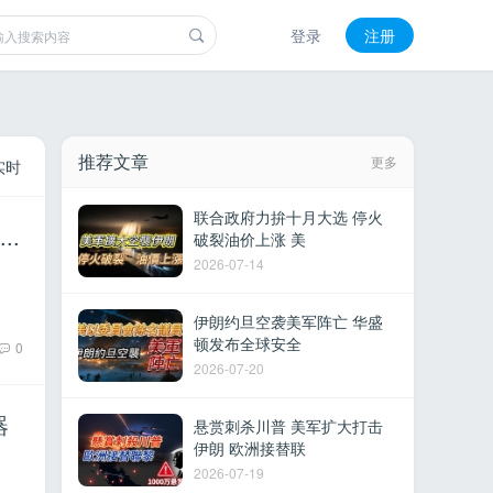
登录
注册
推荐文章
更多
实时
联合政府力拚十月大选 停火
..
破裂油价上涨 美
2026-07-14
伊朗约旦空袭美军阵亡 华盛
顿发布全球安全
0
2026-07-20
器
悬赏刺杀川普 美军扩大打击
伊朗 欧洲接替联
2026-07-19