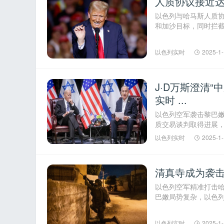
人质协议接近达
以色列与哈马斯人质
和加沙目标，同时拦
武器走私至黎巴嫩。以色
工
以色列实时
2025-1-
J·D万斯澄清“
实时 ...
以色列空军袭击黎巴
质交易谈判取得进展
项；司法改革提案引发争
以色列实时
2025-1-
清真寺成为袭击
以色列空军精准打击
巴嫩局势复杂，以色
局势持续紧张，火箭袭击
以色列实时
2025-1-