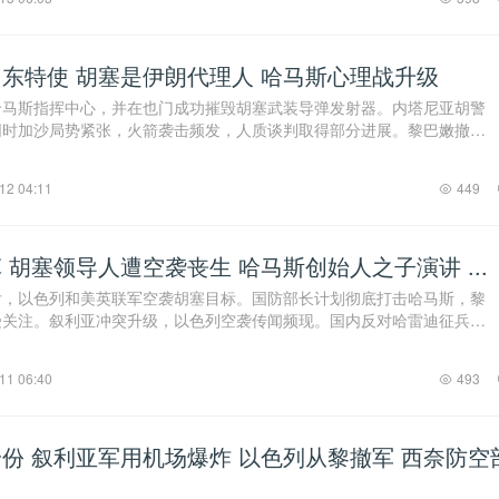
东特使 胡塞是伊朗代理人 哈马斯心理战升级
哈马斯指挥中心，并在也门成功摧毁胡塞武装导弹发射器。内塔尼亚胡警
同时加沙局势紧张，火箭袭击频发，人质谈判取得部分进展。黎巴嫩撤军
引关注。国内药 ...
12 04:11
449
 胡塞领导人遭空袭丧生 哈马斯创始人之子演讲 ...
后，以色列和美英联军空袭胡塞目标。国防部长计划彻底打击哈马斯，黎
受关注。叙利亚冲突升级，以色列空袭传闻频现。国内反对哈雷迪征兵的
放，南部洪水警 ...
11 06:40
493
份 叙利亚军用机场爆炸 以色列从黎撤军 西奈防空