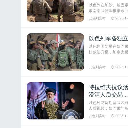
以色列在加沙、黎巴
嫩南部武器库被摧毁
炸。美国对也门胡塞武装
以色列实时
2025-1-
以色列军备独立
以色列国防军在黎巴
核威胁升级，加拿大
党仍未解除武装。以色列
以色列实时
2025-1-
特拉维夫抗议活
澄清人质交易 ..
以色列防备胡塞武装
人质视频；黎巴嫩与
卷，胡拉公园因游客过多
以色列实时
2025-1-