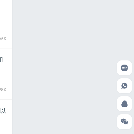
0
和
0
议以