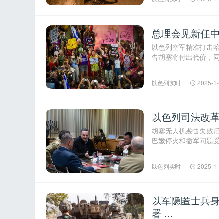
总理会见新任中
以色列空军精准打击
告胡塞将付出代价，
消息存疑，美国特使访问
以色列实时
2025-1-
以色列司法改革
胡塞无人机袭击失败
巴嫩停火和撤军问题
抗议持续，北部保护区开
以色列实时
2025-1-
以军隐匿士兵身
署 ...