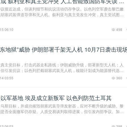
成 叙利亚和真主党冲突 人工智能致国防军失误 ...
协议接近达成，但谈判细节和抗议活动仍存争议。以色列空军袭击黎巴嫩
截胡塞武装弹道导弹和无人机。叙利亚与真主党发生冲突，真主党试图将
列国防军因人工 ...
15 06:10
498
中东地狱”威胁 伊朗部署千架无人机 10月7日袭击现
嫩真主党目标，打击武器走私路线；伊朗威胁升级，部署新型无人机；人
，但引发抗议；以色列拦截胡塞武装无人机，核能计划成为能源替代选
议，抗议活动持续 ...
14 03:55
360
以军基地 埃及成立新叛军 以色列防范土耳其
哈马斯目标，并成功摧毁胡塞武装导弹发射器，应对不断升级的威胁。黎
列是否全面撤军仍存疑。人质交易谈判取得进展，但引发内部争议。加沙
频发，同时以色 ...
13 06:03
398