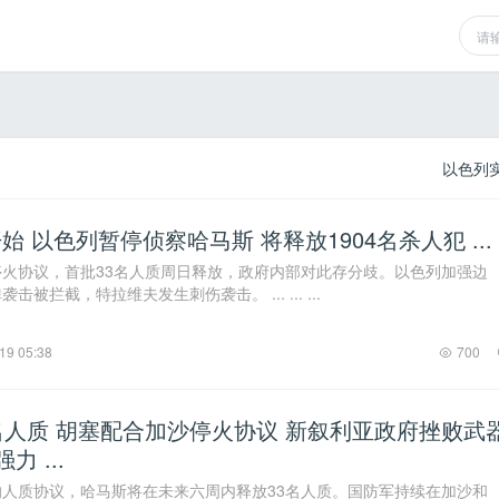
以色列
 以色列暂停侦察哈马斯 将释放1904名杀人犯 ... .
火协议，首批33名人质周日释放，政府内部对此存分歧。以色列加强边
被拦截，特拉维夫发生刺伤袭击。 ... ... ...
19 05:38
700
名人质 胡塞配合加沙停火协议 新叙利亚政府挫败武
力 ...
人质协议，哈马斯将在未来六周内释放33名人质。国防军持续在加沙和