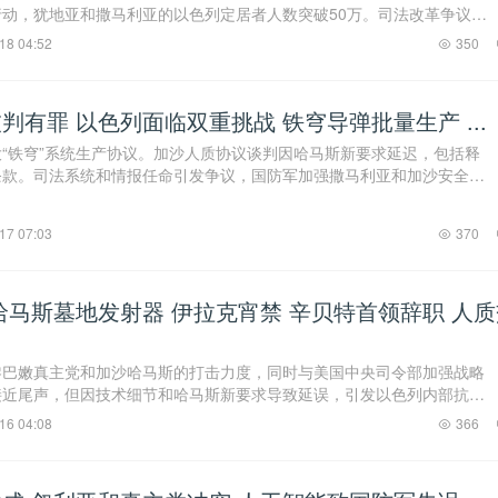
动，犹地亚和撒马利亚的以色列定居者人数突破50万。司法改革争议继
察官对以色列领 ...
18 04:52
350
判有罪 以色列面临双重挑战 铁穹导弹批量生产 ...
“铁穹”系统生产协议。加沙人质协议谈判因哈马斯新要求延迟，包括释
条款。司法系统和情报任命引发争议，国防军加强撒马利亚和加沙安全部
，汉莎航空将 ...
17 07:03
370
哈马斯墓地发射器 伊拉克宵禁 辛贝特首领辞职 人质
黎巴嫩真主党和加沙哈马斯的打击力度，同时与美国中央司令部加强战略
接近尾声，但因技术细节和哈马斯新要求导致延误，引发以色列内部抗
拦截，但威胁持续 ...
16 04:08
366