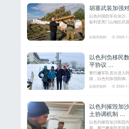
胡塞武装加强对
以色列国防军在加沙
叙利亚黑门山地区武
持续升级，以色列加强防
以色列实时
2025-1-
以色列负移民数
平协议 ...
黎巴嫩军队首次进入
级，以色列加强防御
判进展缓慢，人质状况未
以色列实时
2025-1-
以色列摧毁加沙
土协调机制 ...
以色列摧毁加沙医院内
截。黎巴嫩南部发现