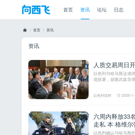
首页
资讯
论坛
日志
首页
资讯
资讯
向
›
›
人质交易周日开始
以色列与哈马斯达成停
境部署，胡塞武装导弹袭击
以色列实时
2025-1-
六周内释放33
西
走私 本·格维尔强
以色列确认与哈马斯的