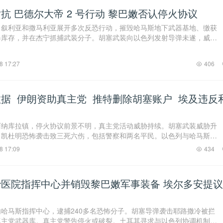
抗 巴德尔大帝 2 号行动 黎巴嫩否认停火协议
、叙利亚和撒马利亚展开多次反恐行动，摧毁哈马斯地下武器基地、缴获
器库存，并在杰宁抓捕武装分子。胡塞武装向以色列发射导弹未遂，威胁
空戒备并计划可 ...
8 17:27
406
据 伊朗资助真主党 推特删除胡塞账户 埃及违反
阿纳库拉镇，停火协议前景不明，真主党活动威胁持续。胡塞武装威胁升
。凯杜明恐怖袭击致三死六伤，包括警察和两名平民。以色列与哈马斯谈
获确认。埃及可 ...
8 17:09
434
医院指挥中心并销毁黎巴嫩军事装备 埃尔多安提
哈马斯指挥中心，逮捕240多名恐怖分子。胡塞导弹袭击耶路撒冷被拦
真主党武器库。真主党警告停火或破裂。土耳其寻求与以色列协调机制。