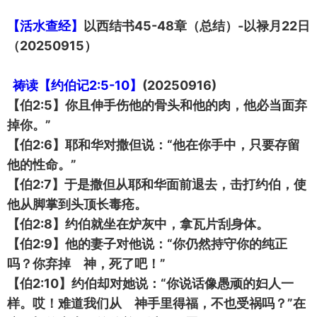
【活水查经】
以西结书45-48章（总结）-以禄月22日
（20250915）
祷读【
约伯记2:5-10】
(20250916)
【伯2:5】你且伸手伤他的骨头和他的肉，他必当面弃
掉你。”
【伯2:6】耶和华对撒但说：“他在你手中，只要存留
他的性命。”
【伯2:7】于是撒但从耶和华面前退去，击打约伯，使
他从脚掌到头顶长毒疮。
【伯2:8】约伯就坐在炉灰中，拿瓦片刮身体。
【伯2:9】他的妻子对他说：“你仍然持守你的纯正
吗？你弃掉 神，死了吧！”
【伯2:10】约伯却对她说：“你说话像愚顽的妇人一
样。哎！难道我们从 神手里得福，不也受祸吗？”在