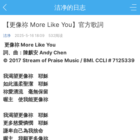
洁净的日志
【更像祢 More Like You】官方歌詞
洁净
2025-5-16 18:09
532阅读
更像祢 More Like You
詞、曲：陳麒安 Andy Chen
© 2017 Stream of Praise Music / BMI. CCLI # 7125339
我渴望更像祢 耶穌
如此溫柔聖潔 耶穌
祢愛湧流 毫無保留
喔主 使我能更像祢
我渴望更像祢 耶穌
更多慈愛憐憫 耶穌
謙卑自己為我捨命
喔主 我願更多像祢