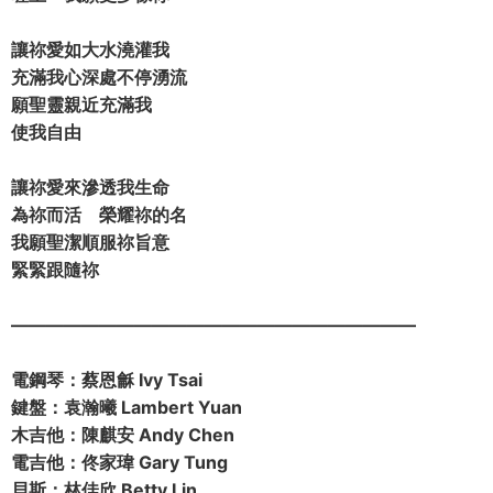
讓祢愛如大水澆灌我
充滿我心深處不停湧流
願聖靈親近充滿我
使我自由
讓祢愛來滲透我生命
為祢而活 榮耀祢的名
我願聖潔順服祢旨意
緊緊跟隨祢
————————————————————­­———­­
電鋼琴：蔡恩龢 Ivy Tsai
鍵盤：袁瀚曦 Lambert Yuan
木吉他：陳麒安 Andy Chen
電吉他：佟家瑋 Gary Tung
貝斯：林佳欣 Betty Lin