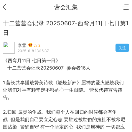
营会汇集
十二营营会记录 20250607-西弯月11日 七日第1
日
李雪
Lv.2
关注
2025-6-8 13:15:37
《西弯月11日 七日第一日》
十二营营会记录20250607 参会者16人
1.营长共享播放赞美诗歌《燃烧新妇》愿神的爱火燃烧我们
让我们对神有颗坚定不移的心一生跟随。 营长代祷宣告祷
告。
2.归回 属灵的争战。我们每个人在回归的时候都会有争
战 但是我们自己要立定心志 要胜过被世俗的拉扯不被希尼
国沾染 警醒自守 有一个坚定的心 我们是属神的 一切都应