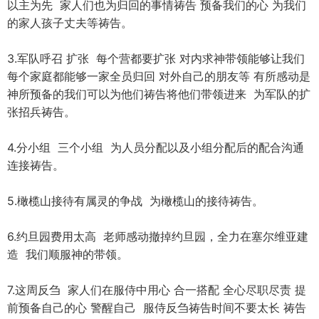
以主为先 家人们也为归回的事情祷告 预备我们的心 为我们
的家人孩子丈夫等祷告。
3.军队呼召 扩张 每个营都要扩张 对内求神带领能够让我们
每个家庭都能够一家全员归回 对外自己的朋友等 有所感动是
神所预备的我们可以为他们祷告将他们带领进来 为军队的扩
张招兵祷告。
4.分小组 三个小组 为人员分配以及小组分配后的配合沟通
连接祷告。
5.橄榄山接待有属灵的争战 为橄榄山的接待祷告。
6.约旦园费用太高 老师感动撤掉约旦园，全力在塞尔维亚建
造 我们顺服神的带领。
7.这周反刍 家人们在服侍中用心 合一搭配 全心尽职尽责 提
前预备自己的心 警醒自己 服侍反刍祷告时间不要太长 祷告