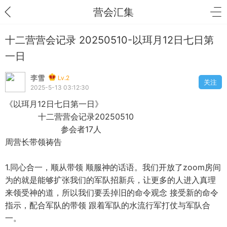
营会汇集
十二营营会记录 20250510-以珥月12日七日第
一日
李雪
Lv.2
关注
2025-5-13 03:12:30
《以珥月12日七日第一日》
十二营营会记录20250510
参会者17人
周营长带领祷告
1.同心合一，顺从带领 顺服神的话语。我们开放了zoom房间
为的就是能够扩张我们的军队招新兵，让更多的人进入真理
来领受神的道，所以我们要丢掉旧的命令观念 接受新的命令
指示，配合军队的带领 跟着军队的水流行军打仗与军队合
一。