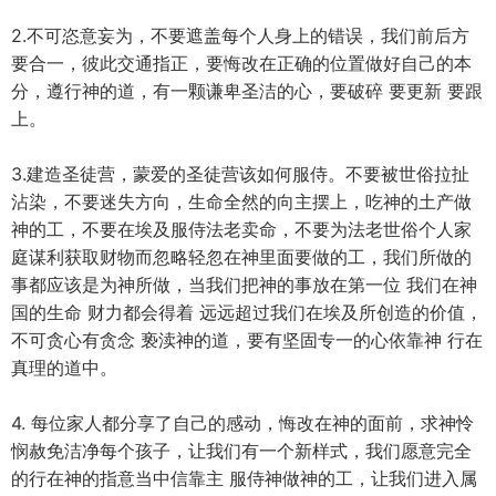
2.不可恣意妄为，不要遮盖每个人身上的错误，我们前后方
要合一，彼此交通指正，要悔改在正确的位置做好自己的本
分，遵行神的道，有一颗谦卑圣洁的心，要破碎 要更新 要跟
上。
3.建造圣徒营，蒙爱的圣徒营该如何服侍。不要被世俗拉扯
沾染，不要迷失方向，生命全然的向主摆上，吃神的土产做
神的工，不要在埃及服侍法老卖命，不要为法老世俗个人家
庭谋利获取财物而忽略轻忽在神里面要做的工，我们所做的
事都应该是为神所做，当我们把神的事放在第一位 我们在神
国的生命 财力都会得着 远远超过我们在埃及所创造的价值，
不可贪心有贪念 亵渎神的道，要有坚固专一的心依靠神 行在
真理的道中。
4. 每位家人都分享了自己的感动，悔改在神的面前，求神怜
悯赦免洁净每个孩子，让我们有一个新样式，我们愿意完全
的行在神的指意当中信靠主 服侍神做神的工，让我们进入属