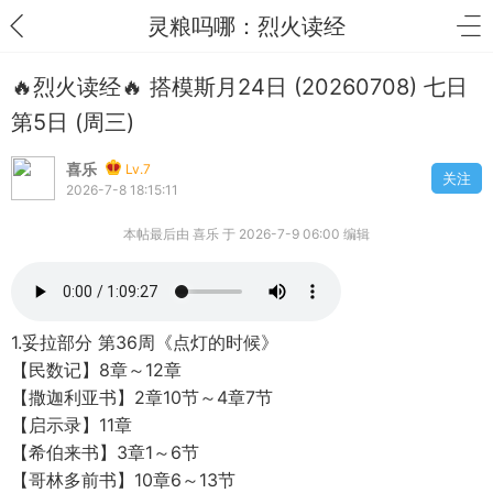
灵粮吗哪：烈火读经
🔥烈火读经🔥 搭模斯月24日 (20260708) 七日
第5日 (周三)
喜乐
Lv.7
关注
2026-7-8 18:15:11
本帖最后由 喜乐 于 2026-7-9 06:00 编辑
1.妥拉部分 第36周《点灯的时候》
【民数记】8章～12章
【撒迦利亚书】2章10节～4章7节
【启示录】11章
【希伯来书】3章1～6节
【哥林多前书】10章6～13节