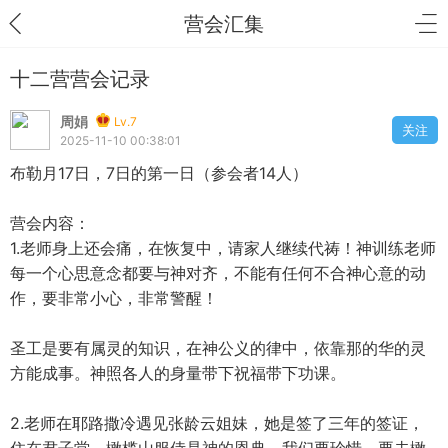
营会汇集
十二营营会记录
周娟
Lv.7
关注
2025-11-10 00:38:01
布勒月17日，7日的第一日（参会者14人）
营会内容：
1.老师身上还会痛，在恢复中，请家人继续代祷！神训练老师
每一个心思意念都要与神对齐，不能有任何不合神心意的动
作，要非常小心，非常警醒！
圣工是要有属灵的知识，在神公义的律中，依靠那的华的灵
方能成事。神照各人的身量带下祝福带下功课。
2.老师在耶路撒冷遇见张龄云姐妹，她是签了三年的签证，