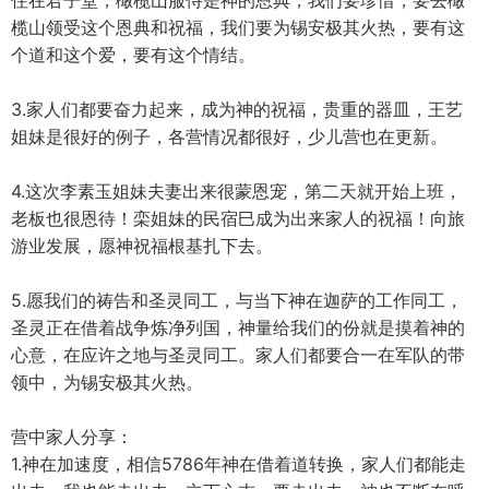
住在君子堂，橄榄山服侍是神的恩典，我们要珍惜，要去橄
榄山领受这个恩典和祝福，我们要为锡安极其火热，要有这
个道和这个爱，要有这个情结。
3.家人们都要奋力起来，成为神的祝福，贵重的器皿，王艺
姐妹是很好的例子，各营情况都很好，少儿营也在更新。
4.这次李素玉姐妹夫妻出来很蒙恩宠，第二天就开始上班，
老板也很恩待！栾姐妹的民宿巳成为出来家人的祝福！向旅
游业发展，愿神祝福根基扎下去。
5.愿我们的祷告和圣灵同工，与当下神在迦萨的工作同工，
圣灵正在借着战争炼净列国，神量给我们的份就是摸着神的
心意，在应许之地与圣灵同工。家人们都要合一在军队的带
领中，为锡安极其火热。
营中家人分享：
1.神在加速度，相信5786年神在借着道转换，家人们都能走