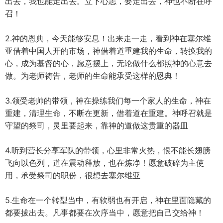
出去，我也能走出去。立下心志，要走出去，神也不断在呼
召！
2.神的恩典，今天能够安息！出来走一走，看到神在塞尔维
亚借着中国人开的市场，神借着道重建我的生命，转换我的
心，成为基督的心，愿意摆上，无论做什么都照神的心意去
做。为老师祷告，老师的生命能承受这样的恩典！
3.领受老帅的带领，神在操练我们每一个家人的生命，神在
重建，清理生命，不断在更新，借着道在重建。神呼召就是
守望的祭司，灵里要起来，靠神的道做这贵重的器皿
4.听到营长分享军队的带领，心里非常火热，恨不能长翅膀
飞向以色列，道在震动释放，也在炼净！愿意破碎为主使
用，承受祭司的职份，很想去塞尔维亚
5.生命在一个转型当中，有软弱也有开启，神在里面隐藏的
都要拔出去。凡事都要在次序当中，愿意把自己交给神！