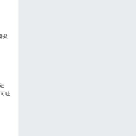
嫌疑
进
是可耻