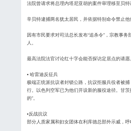
法院曾请求将总理内塔尼亚胡的案件审理移至贝特
辛贝特逮捕两名犹太居民，并依据特别命令禁止他
因有市民要求对司法总长发布“追杀令”，宗教事务
人。
最高法院法官讨论红十字会能否探访定居点的请愿
▪ 哈雷迪反征兵
极端正统派抗议者封锁公路，抗议拒服兵役者被捕
行。以色列空军已为他们开设新的服役途径。甘茨
的”。
▪反战抗议
部分人质家属和妇女团体在利库德总部外示威，呼