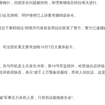
谢梅什，但因安全问题被拒绝，审理将继续在特拉维夫进行。
们会见律师。辩护律师已上诉要求撤销该命令。
部总干事耶胡达·阿维丹代表前首席拉比联系了警方；警方已逮捕
。司法部长莱文要求放映10月7日大屠杀影片。
，并与司机及士兵发生冲突；第10号军监狱外，哈雷迪抗议持续
批评政府纵容，表示“成千上万预备役服役，而有人却抗议，这
喊“军事压力杀死人质，只有协议能挽救生命”。