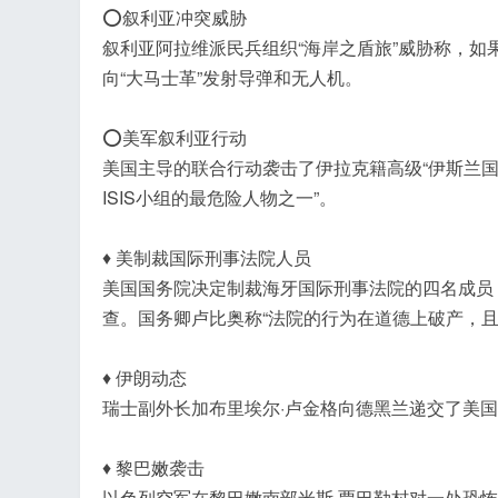
⭕叙利亚冲突威胁
叙利亚阿拉维派民兵组织“海岸之盾旅”威胁称，如
向“大马士革”发射导弹和无人机。
⭕美军叙利亚行动
美国主导的联合行动袭击了伊拉克籍高级“伊斯兰国
ISIS小组的最危险人物之一”。
♦ 美制裁国际刑事法院人员
美国国务院决定制裁海牙国际刑事法院的四名成员
查。国务卿卢比奥称“法院的行为在道德上破产，且
♦ 伊朗动态
瑞士副外长加布里埃尔·卢金格向德黑兰递交了美国
♦ 黎巴嫩袭击
以色列空军在黎巴嫩南部米斯·贾巴勒村对一处恐