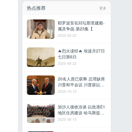
热点推荐
更多
耶罗波安在邱坛那里建殿-
属灵争战-第23集【
2025-02-22
🔥烈火读经🔥 埃波月27日
七日第6日
2025-08-22
20名人质已获释 总理缺席
川普和平会议 川普获以色
列最高荣誉 多国参加沙姆
2025-10-15
沙伊赫峰会
加沙人接收洽谈 以批准E1
地区住房建设 哈马斯提议
撤军换取停火 以军在黎建
2025-08-15
军事据点 德