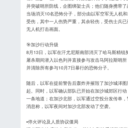
并突破哨所防线，企图绑架士兵；他们随身携带了
当场消灭10名恐怖分子，部分由以军空军无人机和
受伤，其中一人伤势严重，其余轻伤，受伤士兵已
无人机打击画面。
🎯加沙行动升级
8月13日，以军在汗尤尼斯南部消灭了哈马斯精锐努
屠杀期间潜入以色列并直接参与攻击马阿拉斯哨所
并清除所有参与10月7日暴行的恐怖分子。
随后，以军在提前警告后轰炸并摧毁了加沙城泽图
起。同时，以军确认部队已开始在加沙城郊区行动
一条地道；在加沙北部，以军通过空投分发传单，
消息称，以军夜间对加沙北部发动了空袭。
▪停火评论及人质协议僵局