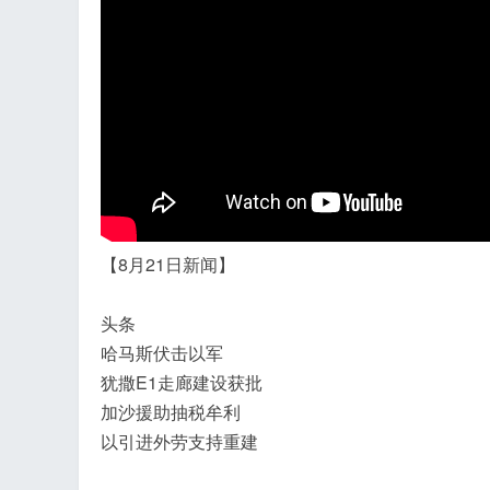
飞
【8月21日新闻】
头条
哈马斯伏击以军
事
犹撒E1走廊建设获批
加沙援助抽税牟利
以引进外劳支持重建