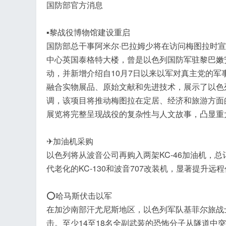
国防部官方消息
▪黎战役博物馆建设重启
工
国防部总干事阿米尔·巴拉姆少将在访问梅图拉时宣
中心英国泰格特大楼，曾是以色列国防军驻黎巴嫩安
动，并新增介绍自10月7日以来以军对真主党的
融合实物展品、原始文献和先进技术，展示了以色
调，该项目将推动梅图拉在定居、经济和旅游方面
展览将完整呈现战役的复杂性与人文故事，凸显重
✈加油机采购
以色列将从波音公司再购入两架KC-46加油机，
代老化的KC-130和波音707改装机，显著提升远
⭕哈马斯伏击以军
在加沙南部汗尤尼斯地区，以色列军队基菲尔旅战
击。至少14至18名全副武装的恐怖分子从隧道