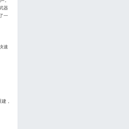
武器
了一
快速
重建，