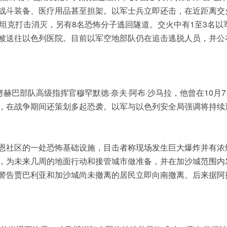
战斗装备、医疗用品甚至担架。以军士兵立即还击，在近距离交
坦克打击消灭，另有8名恐怖分子逃回隧道。交火中有1至3名以
被送往以色列医院。目前以军空地部队仍在追击逃脱人员，并公
赫巴部队高级指挥官穆罕默德·奈夫·阿布·沙马拉，他曾在10月
，在战争期间还策划多起恐袭。以军与以色列安全局强调将持续
恩社区的一处恐怖基础设施，目击者称现场发生巨大爆炸并有浓
，为未来几周的地面行动和接管城市做准备，并在加沙城范围内
警告贾巴利亚和加沙城尚未撤离的居民立即向南撤离。后来据阿