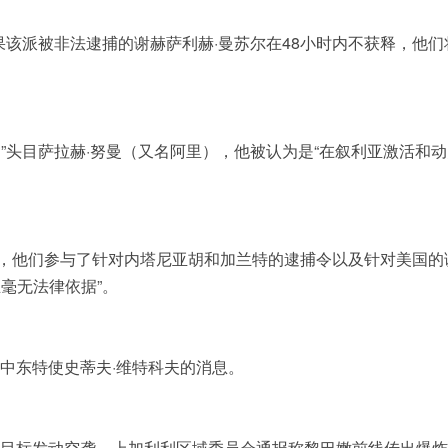
果该派被非法逮捕的谢赫萨利赫·曼苏尔在48小时内不获释，他们
”头目萨拉赫·努曼（又名阿里），他被认为是“在叙利亚激活和动
，他们参与了针对内塔尼亚胡和加兰特的逮捕令以及针对美国的
毫无法律依据”。
中东特使史蒂夫·维特科夫的消息。
怖目标发动空袭，上加利利区域委员会通报称黎巴嫩前线传出爆