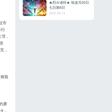
🔥烈火读经🔥 埃波月20日
七日第6日
2025-08-14
拉市
事行
主导，
强
补充，
型将取
的袭
开火，