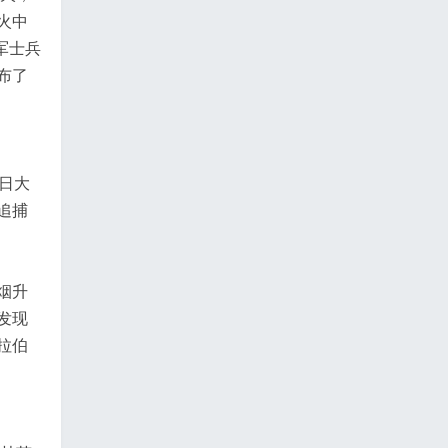
火中
军士兵
布了
7日大
追捕
烟升
发现
拉伯