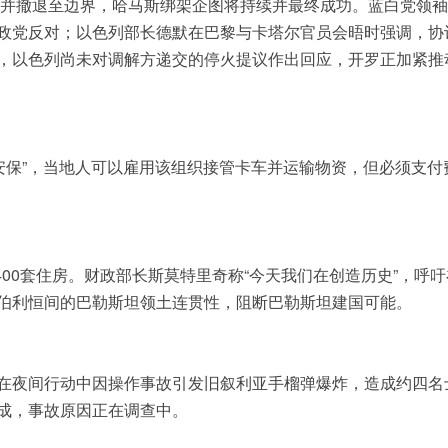
议并撤退至边界，哈马斯绑架企图将持续并最终成功。蓝白党领
政党反对；以色列部长德默在巴黎与卡塔尔官员会晤时强调，协
，以色列尚未对调解方递交的停火提议作出回应，开罗正加紧推
安保”，当地人可以雇用该组织接管卡车并运输物资，但必须支付
400套住房。财政部长斯莫特里奇称“今天我们在创造历史”，呼
伯利恒间的巴勒斯坦领土连贯性，阻断巴勒斯坦建国可能。
在夜间行动中因操作事故引发旧叙利亚手榴弹爆炸，造成约四名
成，事故原因正在调查中。