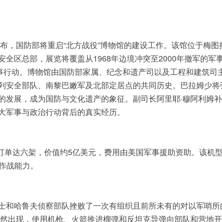
布，国防部将重启“北方战役”博物馆的建设工作。该馆位于梅图
全区总部，展览将覆盖从1968年边境冲突至2000年撤军的军
军事行动。博物馆由国防部家属、纪念和遗产司以及工程和建筑司
列安全部队、南黎巴嫩军及北部定居点的共同历史。巴拉姆少将
的发展，成为国防与文化遗产的象征。副司长阿里耶·穆阿利姆
大军事与政治行动背后的真实经历。
总订单达六架，价值约5亿美元，费用由美国军事援助资助。该机
程作战能力。
士和哈鲁夫侦察部队挫败了一次有组织且前所未有的对以军哨所
中突然出现，使用机枪、火箭推进榴弹和反坦克导弹向部队和营地