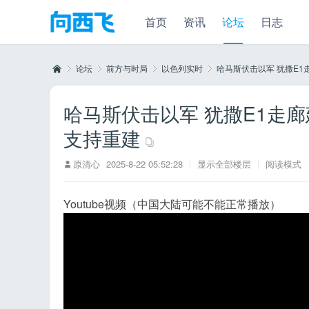
首页
资讯
论坛
日志
论坛
前方与时局
以色列实时
哈马斯伏击以军 犹撒E1走
哈马斯伏击以军 犹撒E1走
向
»
›
›
›
支持重建
原清心
2025-8-22 05:52:28
|
显示全部楼层
|
阅读模式
Youtube视频（中国大陆可能不能正常播放）
西