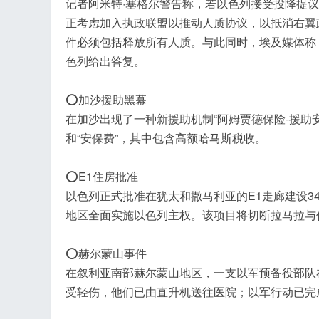
记者阿米特·塞格尔警告称，若以色列接受投降提
正考虑加入执政联盟以推动人质协议，以抵消右翼
件必须包括释放所有人质。与此同时，埃及媒体称
色列给出答复。
⭕加沙援助黑幕
在加沙出现了一种新援助机制“阿姆贾德保险-援助
和“安保费”，其中包含高额哈马斯税收。
⭕E1住房批准
以色列正式批准在犹太和撒马利亚的E1走廊建设3
地区全面实施以色列主权。该项目将切断拉马拉与
⭕赫尔蒙山事件
在叙利亚南部赫尔蒙山地区，一支以军预备役部队
受轻伤，他们已由直升机送往医院；以军行动已完