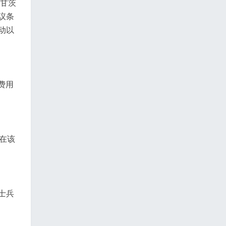
袖甘茨
议条
动以
费用
吁在该
士兵