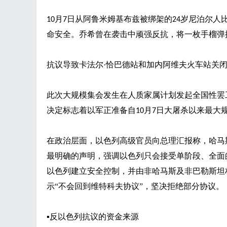
月
日从阿鲁米姆基布兹被绑架的
岁尼泊尔人
10
7
24
命安全。乔希曾在袭击中顽强反抗，将一枚手榴弹
抗议导致卡法尔
·恰巴德站和加内阿维夫火车站关
此次大规模集会发生在人质家属计划发起全国性罢
决定标志着以军正准备自
月
日大屠杀以来最大
10
7
在政治层面，以色列高级官员向总理汇报称，哈马
最明确的声明，强调以色列只会接受单阶段、全面
以色列建立安全控制，并由非哈马斯及非巴勒斯坦
示“不会回到维特科夫协议”，坚决拒绝部分协议。
▪
反以色列抗议的资金来源