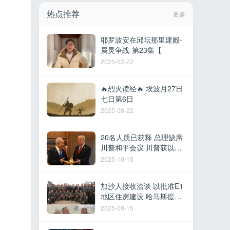
热点推荐
更多
耶罗波安在邱坛那里建殿-
属灵争战-第23集【
2025-02-22
🔥烈火读经🔥 埃波月27日
七日第6日
2025-08-22
20名人质已获释 总理缺席
川普和平会议 川普获以色
列最高荣誉 多国参加沙姆
2025-10-15
沙伊赫峰会
加沙人接收洽谈 以批准E1
地区住房建设 哈马斯提议
撤军换取停火 以军在黎建
2025-08-15
军事据点 德