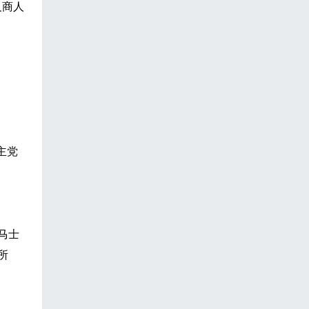
义商人
主党
马士
所