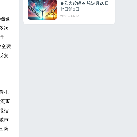
🔥烈火读经🔥 埃波月20日
七日第6日
2025-08-14
础设
多次
行
曾空袭
反复
后扎
迫流离
报指
城市
国防