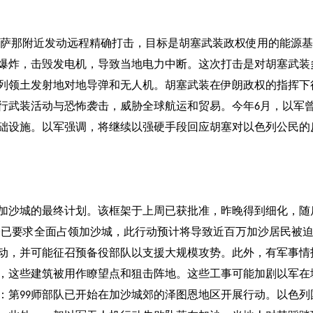
萨那附近发动远程精确打击，目标是胡塞武装政权使用的能源基
爆炸，击毁发电机，导致当地电力中断。这次打击是对胡塞武装
列领土发射地对地导弹和无人机。胡塞武装在伊朗政权的指挥下
行武装活动与恐怖袭击，威胁全球航运和贸易。今年
月，以军
6
础设施。以军强调，将继续以强硬手段回应胡塞对以色列公民的
加沙城的最终计划。该框架于上周已获批准，昨晚得到细化，随
令已要求全面占领加沙城，此行动预计将导致近百万加沙居民被
动，并可能征召预备役部队以支援大规模攻势。此外，有军事情
，这些建筑被用作瞭望点和狙击阵地。这些工事可能加剧以军在
：第
师部队已开始在加沙城郊的泽图恩地区开展行动。以色列
99