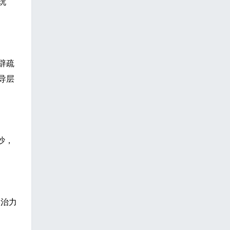
玩
辟疏
导层
沙，
政治力