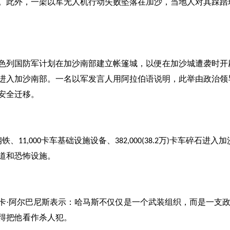
。此外，一架以军无人机行动失败坠落在加沙，当地人对其踩踏
色列国防军计划在加沙南部建立帐篷城，以便在加沙城遭袭时开
进入加沙南部。一名以军发言人用阿拉伯语说明，此举由政治领
安全迁移。
钢铁、
卡车基础设施设备、
万
卡车碎石进入加
11,000
382,000(38.2
)
道和恐怖设施。
卡
·阿尔巴尼斯表示：哈马斯不仅仅是一个武装组织，而是一支
得把他看作杀人犯。