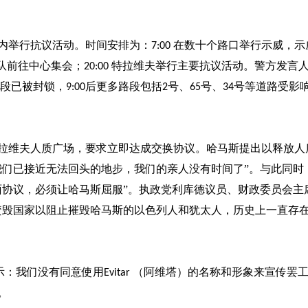
内举行抗议活动。时间安排为：
在数十个路口举行示威，示
7:00
队前往中心集会；
特拉维夫举行主要抗议活动。警方发言
20:00
段已被封锁，
后更多路段包括
号、
号、
号等道路受影
9:00
2
65
34
拉维夫人质广场，要求立即达成交换协议。哈马斯提出以释放人
我们已接近无法回头的地步，我们的亲人没有时间了”。与此同时
面协议，必须让哈马斯屈服”。执政党利库德议员、财政委员会主
焚毁国家以阻止摧毁哈马斯的以色列人和犹太人，历史上一直存
示：我们没有同意使用
（阿维塔）的名称和形象来宣传罢
Evitar
。