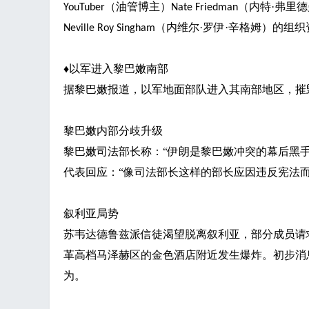
（油管博主）
（内特·弗里
YouTuber
Nate Friedman
（内维尔·罗伊·辛格姆）的组织
Neville Roy Singham
♦
以军进入黎巴嫩南部
据黎巴嫩报道，以军地面部队进入其南部地区，
黎巴嫩内部分歧升级
黎巴嫩司法部长称：
“伊朗是黎巴嫩冲突的幕后黑
代表回应：“像司法部长这样的部长应因违反宪法而
叙利亚局势
苏韦达德鲁兹派信徒渴望脱离叙利亚，部分成员请
革高档马泽赫区的金色酒店附近发生爆炸。初步消
为。