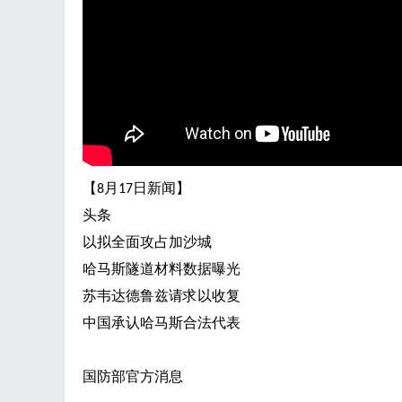
飞
【
月
日新闻】
8
17
头条
以拟全面攻占加沙城
哈马斯隧道材料数据曝光
苏韦达德鲁兹请求以收复
事
中国承认哈马斯合法代表
国防部官方消息