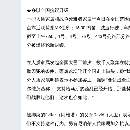
��
以全国抗议升级
一些人质家属和战争死难者家属于今日在全国范围
点靠近联盟党
住所；
鸣笛、减速行驶，车
MK
16:00
截至上午
，
号、
号、
号、
号公路部分路
7:50
1
4
75
443
分被燃烧轮胎封锁。
在人质家属发起全国大罢工前夕，数千人聚集在特
取囚犯的条件。家属论坛呼吁全国走上街头，称
“
分人质家属明确表示不参加罢工，强调“要达成全
尔维茨基称：“支持哈马斯的骚乱已经开始，那些
们战胜过他们，这次也会如此。”
被绑架的
（阿维塔）的父亲
（大卫）表
Evitar
David
们不支持这种行为。另有尼泊尔人质家属加入抗议