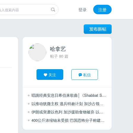
登录
注册
哈拿艺
帖子 80 篇
关注
私信
唱跳经典安息日希伯来歌曲│《Shabbat Shalom 安息日平安》
以推动犹撒主权 逃兵特赦计划 加沙占领计划获批 伊水资源陷崩溃 以新冠毒株蔓延
伊朗或突袭以色列 加沙援助食物被弃 以大屠杀影片风波 联合国列哈马斯黑名单
400公斤浓缩铀未受损 巴国恐怖分子称建国无望 与南苏丹谈...