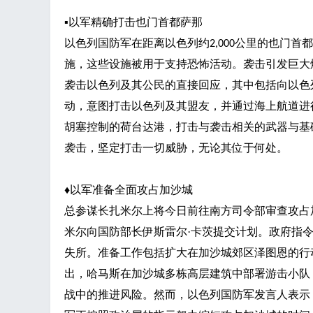
▪
以军精确打击也门首都萨那
以色列国防军在距离以色列约
公里的也门首都
2,000
工
施，这些设施被用于支持恐怖活动。袭击引发巨大
袭击以色列及其公民的直接回应，其中包括向以色
动，意图打击以色列及其盟友，并通过海上航道进
胡塞控制的荷台达港，打击与袭击相关的武器与基
袭击，坚定打击一切威胁，无论其位于何处。
♦
以军准备全面攻占加沙城
总参谋长扎米尔上将今日前往南方司令部审查攻占
米尔向国防部长伊斯雷尔
·卡茨提交计划。政府指
失所。准备工作包括扩大在加沙城郊区泽图恩的行
出，哈马斯在加沙城多栋高层建筑中部署游击小队
战中的推进风险。然而，以色列国防军发言人表示