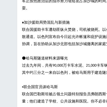
军正按照政治层的指示努力缩短攻占加沙城的时间
耍。
♦
加沙援助局势混乱与新措施
联合国援助卡车遭劫匪纵火焚烧，司机被烧死。以
散通道。以色列宣布自今日起允许帐篷和庇护设施
协调，旨在协助从加沙北部包括加沙城撤离的家庭
⚫哈马斯隧道材料来源曝光
过去九年间，共有
万卡车水泥、
卡车
90,000
21,000
其中约三分之一来自以色列，被哈马斯用于建造隧
▪
联合国官员谈哈马斯
联合国巴勒斯坦被占领土问题特别报告员弗朗西斯
量；他们建造了学校、公共设施和医院。你不必非