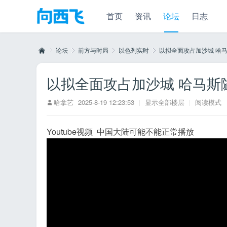
首页
资讯
论坛
日志
论坛
前方与时局
以色列实时
以拟全面攻占加沙城 哈马斯
以拟全面攻占加沙城 哈马斯隧
向
»
›
›
›
哈拿艺
2025-8-19 12:23:53
|
显示全部楼层
|
阅读模式
Youtube视频 中国大陆可能不能正常播放
西