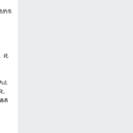
他的生
。此
。
为止
化、
确表