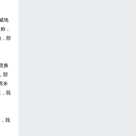
威地
人称，
响，部
质换
，部
席米
在，我
工，我